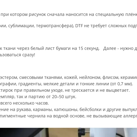
при
котором
рисунок
сначала
наносится
на
специальную
плёнк
ии,
сублимации,
термотрансфера),
DTF
не
требует
сложных
подг
 ткани через белый лист бумаги на 15 секунд. Далее - нужно д
ьзоваться сразу!
эстером,
смесовыми
тканями,
кожей,
нейлоном,
флисом,
керами
графии,
градиенты,
мелкие
детали
и
тонкие
линии
(от
0
,
7
мм).
тирок
при
правильном
уходе,
не
трескается
и
не
выцветает.
емпляр,
так
и
партию
от
20–50
штук.
всего
несколько
часов.
ение
на
рукава,
карманы,
капюшоны,
бейсболки
и
другие
выпук
пигментные
чернила
на
водной
основе,
не
вызывающие
аллерг