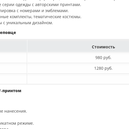
е
серии
одежды
с
авторскими
принтами.
пировка
с
номерами
и
эмблемами.
йные
комплекты,
тематические
костюмы.
ы
с
уникальным
дизайном.
реповце
Стоимость
980 руб.
1280 руб.
F‑принтом
ле
нанесения.
икатном
режиме.