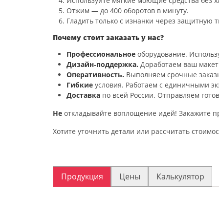
Используйте
мягкие
моющие
средства
без
х
Отжим
— до
400
оборотов
в
минуту.
Гладить
только
с
изнанки
через
защитную
т
Почему
стоит
заказать
у
нас?
Профессиональное
оборудование.
Использ
Дизайн‑поддержка.
Доработаем
ваш
макет
Оперативность.
Выполняем
срочные
заказ
Гибкие
условия.
Работаем
с
единичными
эк
Доставка
по
всей
России.
Отправляем
гото
Не
откладывайте
воплощение
идей!
Закажите
п
Хотите
уточнить
детали
или
рассчитать
стоимос
Продукция
Цены
Калькулятор