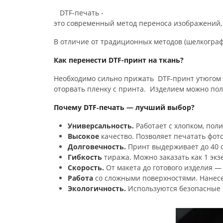
DTF‑печать
-
это
современный
метод
переноса
изображений,
В
отличие
от
традиционных
методов
(шелкограф
Как перенести DTF-принт на ткань?
Необходимо сильно прижать DTF‑принт утюгом к
оторвать пленку с принта. Изделием можно пол
Почему
DTF‑печать
— лучший
выбор?
Универсальность.
Работает
с
хлопком,
поли
Высокое
качество.
Позволяет
печатать
фото
Долговечность.
Принт
выдерживает
до
40
с
Гибкость
тиража.
Можно
заказать
как
1
экз
Скорость.
От
макета
до
готового
изделия
— 
Работа
со
сложными
поверхностями.
Нанес
Экологичность.
Используются
безопасные