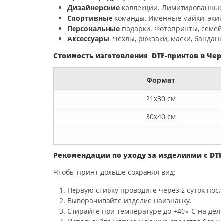
Дизайнерские
коллекции.
Лимитированны
Спортивные
команды.
Именные
майки,
эки
Персональные
подарки.
Фотопринты,
семе
Аксессуары.
Чехлы,
рюкзаки,
маски,
бандан
Стоимость изготовления DTF‑принтов в Че
Формат
21х30 см
30х40 см
Рекомендации
по
уходу
за
изделиями
с
DT
Чтобы
принт
дольше
сохранял
вид:
Первую
стирку
проводите
через
2
суток
пос
Выворачивайте
изделие
наизнанку.
Стирайте
при
температуре
до
+
4
0
∘
С
на
дел