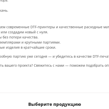
лора.
кань.
уем
современные
DTF‑принтеры
и
качественные
расходные
ма
или
создадим
новый
с
нуля.
ы
без
потери
качества.
земплярами
и
крупными
партиями.
вые
изделия
в
кратчайшие
сроки.
робную
партию
уже
сегодня
— и
убедитесь
в
качестве
DTF‑печа
ть
вашего
проекта?
Свяжитесь
с
нами
— поможем
подобрать
оп
Выберите продукцию