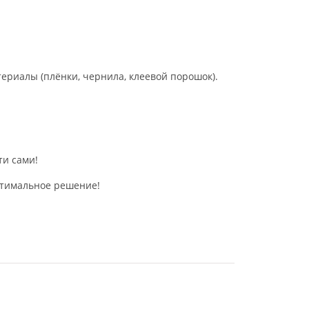
териалы
(плёнки,
чернила,
клеевой
порошок).
ти
сами!
тимальное
решение!