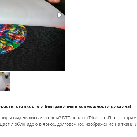
кость,
стойкость
и
безграничные
возможности
дизайна!
ениры
выделялись
из
толпы?
DTF‑печать
(Direct‑to‑Film
— «прям
щает
любую
идею
в
яркое,
долговечное
изображение
на
ткани