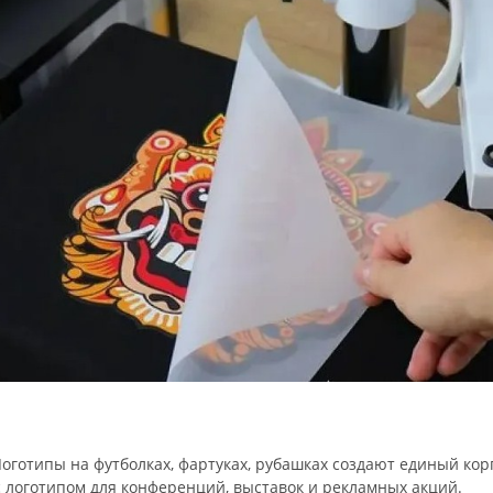
оготипы
на
футболках,
фартуках,
рубашках
создают
единый
кор
с
логотипом
для
конференций,
выставок
и
рекламных
акций.