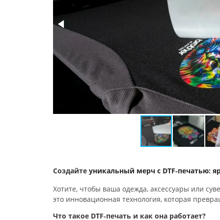
Создайте
уникальный
мерч
с
DTF‑печатью:
яр
Хотите,
чтобы
ваша
одежда,
аксессуары
или
сув
это
инновационная
технология,
которая
превра
Что
такое
DTF‑печать
и
как
она
работает?