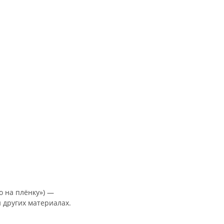
о
на
плёнку»)
—
и
других
материалах.