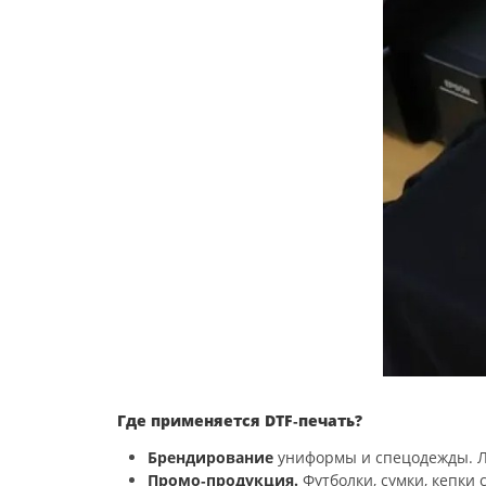
Где
применяется
DTF‑печать?
Брендирование
униформы
и
спецодежды.
Л
Промо‑продукция.
Футболки,
сумки,
кепки