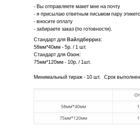
- Вы отправляете макет мне на почту
- я присылаю ответным письмом пару этикет
- вносите оплату
- забираете заказ (по готовности).
Стандарт для
Вайлдберриз
:
58мм*40мм - 5р. / 1 шт.
Стандарт для
Озон
:
75мм*120мм - 10р. / 1шт.
Минимальный тираж - 10 шт. Срок выполнени
От
58мм*40мм
1
75мм*120мм
1